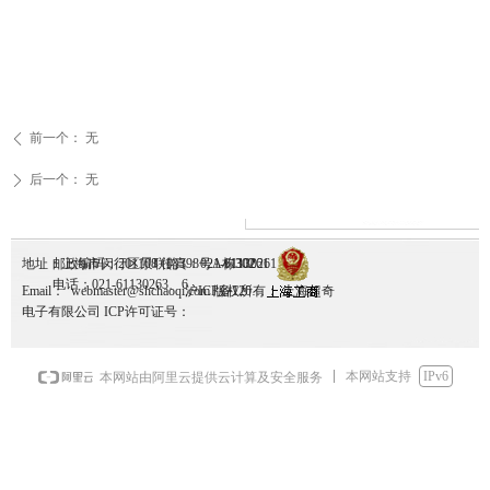
前一个：
无
ꄴ
后一个：
无
ꄲ
地址：上海市闵行区景联路398号A栋302
邮政编码：201108 传真：021-61130261
1130261
电话：021-61130263、6
Email： webmaster@shchaoqi.com 版权所有： 上海超奇
沪ICP备12036095号-1
电子有限公司 ICP许可证号：
本网站支持
IPv6
本网站由阿里云提供云计算及安全服务