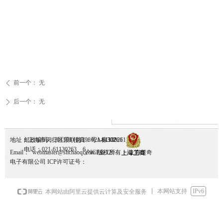
前一个：
无
ꄴ
后一个：
无
ꄲ
地址：上海市闵行区景联路398号A栋302
邮政编码：201108 传真：021-61130261
1130261
电话：021-61130263、6
Email： webmaster@shchaoqi.com 版权所有： 上海超奇
沪ICP备12036095号-1
电子有限公司 ICP许可证号：
本网站支持
IPv6
本网站由阿里云提供云计算及安全服务