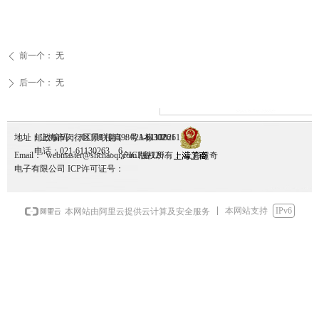
前一个：
无
ꄴ
后一个：
无
ꄲ
地址：上海市闵行区景联路398号A栋302
邮政编码：201108 传真：021-61130261
1130261
电话：021-61130263、6
Email： webmaster@shchaoqi.com 版权所有： 上海超奇
沪ICP备12036095号-1
电子有限公司 ICP许可证号：
本网站支持
IPv6
本网站由阿里云提供云计算及安全服务