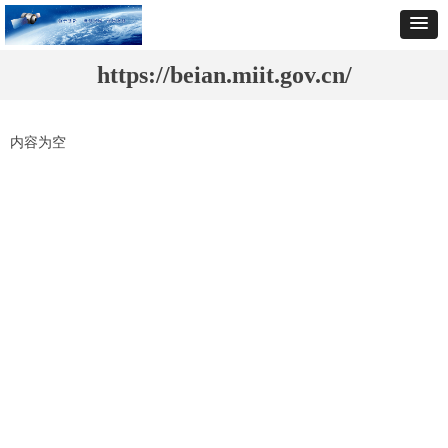
https://beian.miit.gov.cn/
内容为空