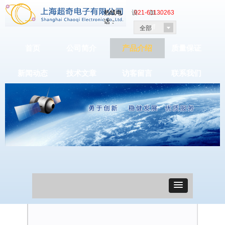
热线电
021-61130263
设为首页 |
加入收藏
话：

全部
首页
公司简介
产品介绍
质量保证
新闻动态
技术文章
访客留言
联系我们
产品分类