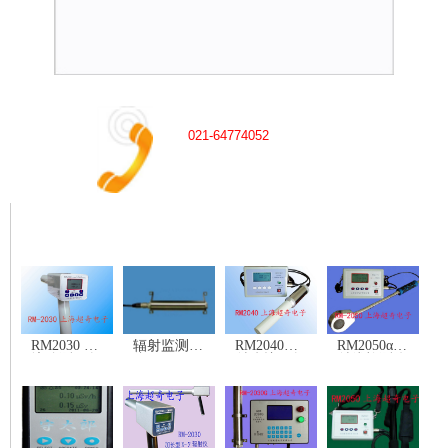
021-64774052
最新产品
RM2030 环
辐射监测探
RM2040辐
RM2050αβγX
境监测Xγ辐
头
射防护Xγ辐
射线检测仪
射空气吸收
射剂量当量
剂量率仪
(率)仪
(手持式Xγ
辐射仪)