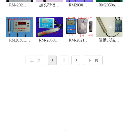
RM-2021
加长型辐射
RM2030G
RM2050αβγX
X、γ放射個
仪
固定式在线
射线辐射检
人線量当量
辐射监测报
测仪(伸缩
(率)測定器
警仪
型)
RM2030E固
RM-2030型
RM-2021型
便携式辐射
定式在线辐
环境监测
X、γ辐射个
仪(已停产)
射监测报警
X、γ辐射空
人剂量当量
仪
气吸收剂量
(率)监测仪
率仪(便携
上一页
1
2
3
下一页
分体式X γ
辐射仪)
RM-2030型环境监测X、γ辐射空气吸收剂量率仪(便携分体式X γ辐射仪)
RM-2021 X、γ放射個人線量当量(率)測定器
RM2030 环境监测Xγ辐射空气吸收剂量率仪(手持式Xγ辐射仪)
RM-2021型X、γ辐射个人剂量当量(率)监测仪
加长型辐射仪
RM2040辐射防护Xγ辐射剂量当量(率)仪
便携式辐射仪(已停产)
RM2050αβγX射线辐射检测仪(伸缩型)
RM2050αβγX射线检测仪